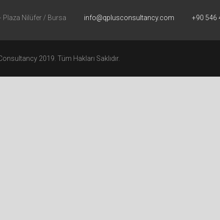
Plaza Nilüfer / Bursa
info@qplusconsultancy.com
+90 546 
Consultancy 2019. Tüm Hakları Saklıdır.