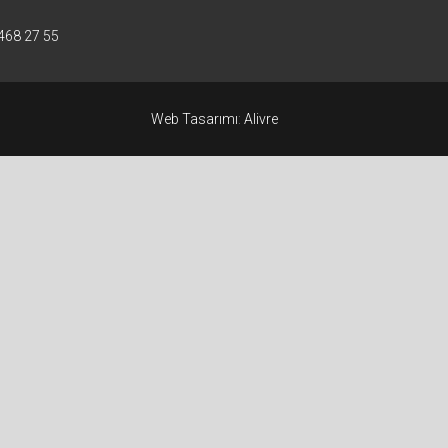
468 27 55
Web Tasarımı
:
Alivre