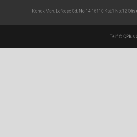
Konak Mah. Lefkoşe Cd. No:14 16110 Kat:1 No:12 Ofis+ 
Telif © QPlus 